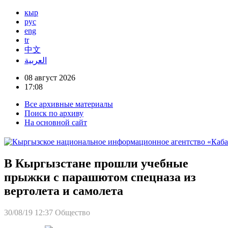
кыр
рус
eng
tr
中文
العربية
08 август 2026
17:08
Все архивные материалы
Поиск по архиву
На основной сайт
В Кыргызстане прошли учебные
прыжки с парашютом спецназа из
вертолета и самолета
30/08/19 12:37
Общество