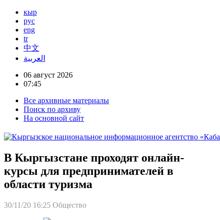
кыр
рус
eng
tr
中文
العربية
06 август 2026
07:45
Все архивные материалы
Поиск по архиву
На основной сайт
В Кыргызстане проходят онлайн-
курсы для предпринимателей в
области туризма
30/11/20 16:25
Общество