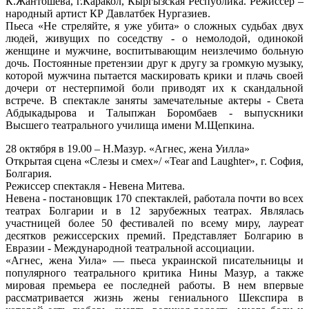
К.Жантошева, г.Каракол, Кыргызская Республика. Режиссер –
народный артист КР Давлатбек Нургазиев.
Пьеса «Не стреляйте, я уже убита» о сложных судьбах двух
людей, живущих по соседству - о немолодой, одинокой
женщине и мужчине, воспитывающим неизлечимо больную
дочь. Постоянные претензии друг к другу за громкую музыку,
которой мужчина пытается маскировать крики и плачь своей
дочери от нестерпимой боли приводят их к скандальной
встрече. В спектакле заняты замечательные актеры - Света
Абдыкадырова и Талыпжан Боромбаев - выпускники
Высшего театрального училища имени М.Щепкина.
28 октября в 19.00 – Н.Мазур. «Агнес, жена Уилла»
Открытая сцена «Слезы и смех»/ «Tear and Laughter», г. София,
Болгария.
Режиссер спектакля - Невена Митева.
Невена - постановщик 170 спектаклей, работала почти во всех
театрах Болгарии и в 12 зарубежных театрах. Являлась
участницей более 50 фестивалей по всему миру, лауреат
десятков режиссерских премий. Представляет Болгарию в
Евразии - Международной театральной ассоциации.
«Агнес, жена Уила» — пьеса украинской писательницы и
популярного театрального критика Нины Мазур, а также
мировая премьера ее последней работы. В нем впервые
рассматривается жизнь жены гениального Шекспира в