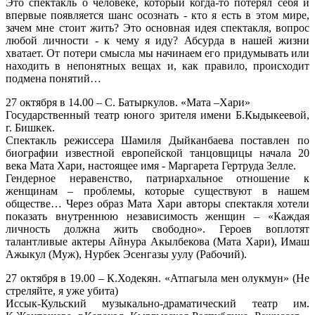
Это спектакль о человеке, который когда-то потерял себя и
впервые появляется шанс осознать - кто я есть в этом мире,
зачем мне стоит жить? Это основная идея спектакля, вопрос
любой личности - к чему я иду? Абсурда в нашей жизни
хватает. От потери смысла мы начинаем его придумывать или
находить в непонятных вещах и, как правило, происходит
подмена понятий…
27 октября в 14.00 – С. Батыркулов. «Мата –Хари»
Государственный театр юного зрителя имени Б.Кыдыкеевой,
г. Бишкек.
Спектакль режиссера Шамиля Дыйканбаева поставлен по
биографии известной европейской танцовщицы начала 20
века Мата Хари, настоящее имя - Маргарета Гертруда Зелле.
Гендерное неравенство, патриархальное отношение к
женщинам – проблемы, которые существуют в нашем
обществе… Через образ Мата Хари авторы спектакля хотели
показать внутреннюю независимость женщин – «Каждая
личность должна жить свободно». Героев воплотят
талантливые актеры Айнура Акылбекова (Мата Хари), Имаш
Ажыкул (Муж), Нурбек Эсенгазы уулу (Рабочий).
27 октября в 19.00 – К.Ходекян. «Атпагыла мен олукмун» (Не
стреляйте, я уже убита)
Иссык-Кульский музыкально-драматический театр им.