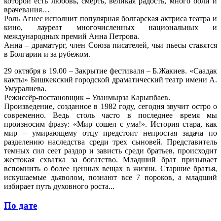
которой есть любовь, смерть, великая радость, много боли и
врачевания…
Роль Агнес исполнит популярная болгарская актриса театра и
кино, лауреат многочисленных национальных и
международных премий Анна Петрова.
Анна – драматург, член Союза писателей, чьи пьесы ставятся
в Болгарии и за рубежом.
29 октября в 19.00 – Закрытие фестиваля – Б.Жакиев. «Саадак
какты» Бишкекский городской драматический театр имени А.
Умуралиева.
Режиссёр-постановщик – Уланмырза Карыпбаев.
Произведение, созданное в 1982 году, сегодня звучит остро о
современно. Ведь столь часто в последнее время мы
произносим фразу: «Мир сошел с ума!». История стара, как
мир – умирающему отцу предстоит непростая задача по
разделению наследства среди трех сыновей. Представитель
темных сил сеет раздор и зависть среди братьев, происходит
жестокая схватка за богатство. Младший брат призывает
вспомнить о более ценных вещах в жизни. Старшие братья,
искушаемые дьяволом, познают все 7 пороков, а младший
избирает путь духовного роста...
По дате