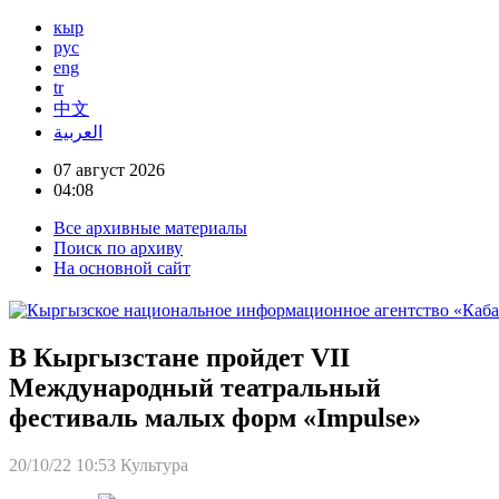
кыр
рус
eng
tr
中文
العربية
07 август 2026
04:08
Все архивные материалы
Поиск по архиву
На основной сайт
В Кыргызстане пройдет VII
Международный театральный
фестиваль малых форм «Impulse»
20/10/22 10:53
Культура