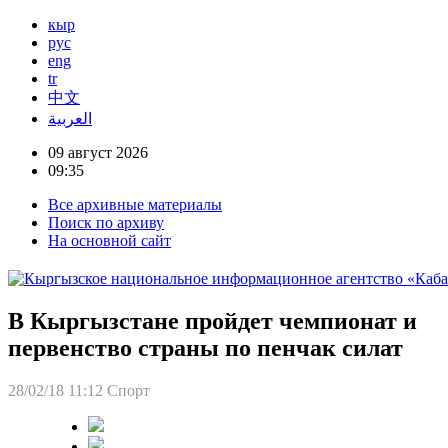
кыр
рус
eng
tr
中文
العربية
09 август 2026
09:35
Все архивные материалы
Поиск по архиву
На основной сайт
В Кыргызстане пройдет чемпионат и
первенство страны по пенчак силат
28/02/18 11:12
Спорт