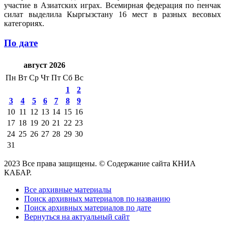
участие в Азиатских играх. Всемирная федерация по пенчак
силат выделила Кыргызстану 16 мест в разных весовых
категориях.
По дате
август 2026
Пн
Вт
Ср
Чт
Пт
Сб
Вс
1
2
3
4
5
6
7
8
9
10
11
12
13
14
15
16
17
18
19
20
21
22
23
24
25
26
27
28
29
30
31
2023 Все права защищены. © Содержание сайта КНИА
КАБАР.
Все архивные материалы
Поиск архивных материалов по названию
Поиск архивных материалов по дате
Вернуться на актуальный сайт