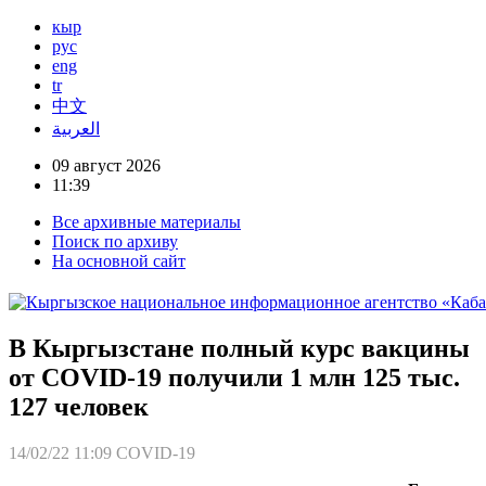
кыр
рус
eng
tr
中文
العربية
09 август 2026
11:39
Все архивные материалы
Поиск по архиву
На основной сайт
В Кыргызстане полный курс вакцины
от COVID-19 получили 1 млн 125 тыс.
127 человек
14/02/22 11:09
COVID-19