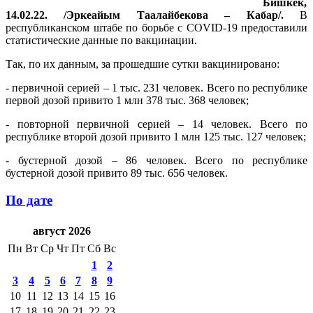
Бишкек,
14.02.22. /Эркеайым Таалайбекова – Кабар/.
В
республиканском штабе по борьбе с COVID-19 предоставили
статистические данные по вакцинации.
Так, по их данным, за прошедшие сутки вакцинировано:
- первичной серией – 1 тыс. 231 человек. Всего по республике
первой дозой привито 1 млн 378 тыс. 368 человек;
- повторной первичной серией – 14 человек. Всего по
республике второй дозой привито 1 млн 125 тыс. 127 человек;
- бустерной дозой – 86 человек. Всего по республике
бустерной дозой привито 89 тыс. 656 человек.
По дате
август 2026
Пн
Вт
Ср
Чт
Пт
Сб
Вс
1
2
3
4
5
6
7
8
9
10
11
12
13
14
15
16
17
18
19
20
21
22
23