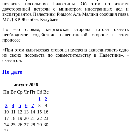
появится посольство Палестины. Об этом по итогам
двусторонней встречи с министром иностранных дел и
экспатриантов Палестины Риядом Аль-Малики сообщил глава
МИД КР Жээнбек Кулубаев.
По его словам, кыргызская сторона готова оказать
необходимое содействие палестинской стороне в этом
процессе.
«При этом кыргызская сторона намерена аккредитовать одно
из своих посольств по совместительству в Палестине», -
сказал он.
По дате
август 2026
Пн
Вт
Ср
Чт
Пт
Сб
Вс
1
2
3
4
5
6
7
8
9
10
11
12
13
14
15
16
17
18
19
20
21
22
23
24
25
26
27
28
29
30