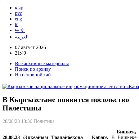
кыр
рус
eng
tr
中文
العربية
07 август 2026
21:49
Все архивные материалы
Поиск по архиву
На основной сайт
В Кыргызстане появится посольство
Палестины
28/08/23 13:36
Политика
Бишкек,
28.08.23 /Эркеайым Таалайбекова – Кабар/.
В Бишкеке