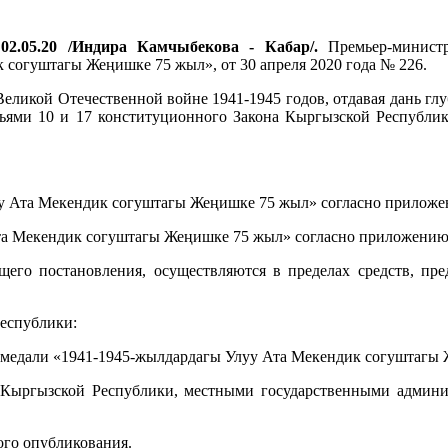
02.05.20 /Индира Камчыбекова - Кабар/.
Премьер-министр
согуштагы Жеңишке 75 жыл», от 30 апреля 2020 года № 226.
 Великой Отечественной войне 1941-1945 годов, отдавая дань 
атьями 10 и 17 конституционного Закона Кыргызской Республи
у Ата Мекендик согуштагы Жеңишке 75 жыл» согласно приложе
та Мекендик согуштагы Жеңишке 75 жыл» согласно приложению
оящего постановления, осуществляются в пределах средств, п
Республики:
 медали «1941-1945-жылдардагы Улуу Ата Мекендик согуштагы
я Кыргызской Республики, местными государственными админис
ого опубликования.