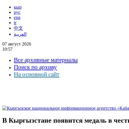
кыр
рус
eng
tr
中文
العربية
07 август 2026
10:57
Все архивные материалы
Поиск по архиву
На основной сайт
В Кыргызстане появится медаль в чест