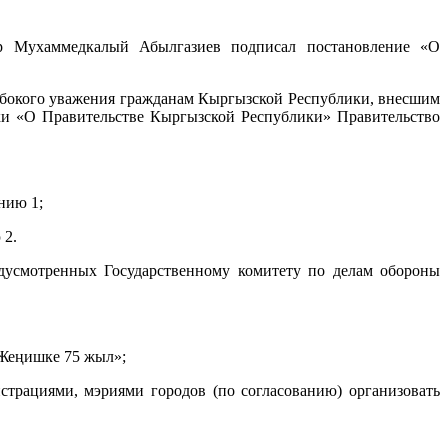
 Мухаммедкалый Абылгазиев подписал постановление «О
глубокого уважения гражданам Кыргызской Республики, внесшим
ки «О Правительстве Кыргызской Республики» Правительство
нию 1;
 2.
редусмотренных Государственному комитету по делам обороны
 Жеңишке 75 жыл»;
трациями, мэриями городов (по согласованию) организовать