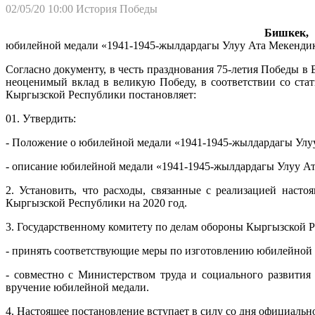
02/05/20 10:00
История Победы
Бишкек, 
юбилейной медали «1941-1945-жылдардагы Улуу Ата Мекендик 
Согласно документу, в честь празднования 75-летия Победы в
неоценимый вклад в великую Победу, в соответствии со ст
Кыргызской Республики постановляет:
01. Утвердить:
- Положение о юбилейной медали «1941-1945-жылдардагы Улу
- описание юбилейной медали «1941-1945-жылдардагы Улуу А
2. Установить, что расходы, связанные с реализацией наст
Кыргызской Республики на 2020 год.
3. Государственному комитету по делам обороны Кыргызской 
- принять соответствующие меры по изготовлению юбилейной
- совместно с Министерством труда и социального развити
вручение юбилейной медали.
4. Настоящее постановление вступает в силу со дня официальн