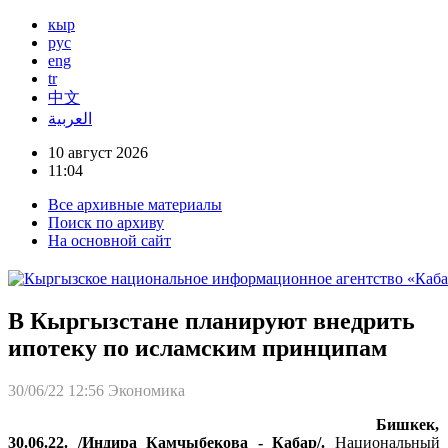
кыр
рус
eng
tr
中文
العربية
10 август 2026
11:04
Все архивные материалы
Поиск по архиву
На основной сайт
В Кыргызстане планируют внедрить
ипотеку по исламским принципам
30/06/22 12:56
Экономика
Бишкек,
30.06.22. /Индира Камчыбекова - Кабар/.
Национальный