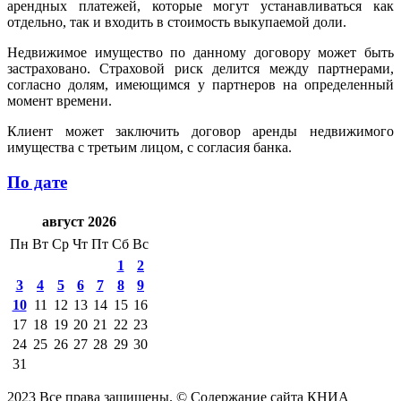
арендных платежей, которые могут устанавливаться как
отдельно, так и входить в стоимость выкупаемой доли.
Недвижимое имущество по данному договору может быть
застраховано. Страховой риск делится между партнерами,
согласно долям, имеющимся у партнеров на определенный
момент времени.
Клиент может заключить договор аренды недвижимого
имущества с третьим лицом, с согласия банка.
По дате
август 2026
Пн
Вт
Ср
Чт
Пт
Сб
Вс
1
2
3
4
5
6
7
8
9
10
11
12
13
14
15
16
17
18
19
20
21
22
23
24
25
26
27
28
29
30
31
2023 Все права защищены. © Содержание сайта КНИА