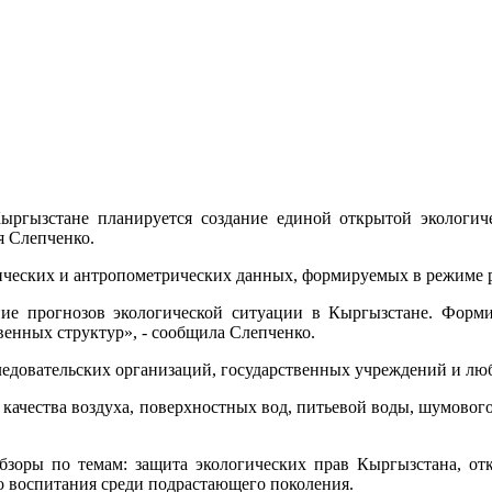
ргызстане планируется создание единой открытой экологич
я Слепченко.
огических и антропометрических данных, формируемых в режиме 
ение прогнозов экологической ситуации в Кыргызстане. Фор
венных структур», - сообщила Слепченко.
следовательских организаций, государственных учреждений и лю
 качества воздуха, поверхностных вод, питьевой воды, шумового
бзоры по темам: защита экологических прав Кыргызстана, отк
о воспитания среди подрастающего поколения.