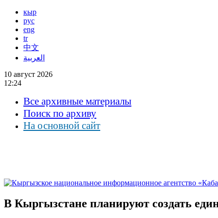
кыр
рус
eng
tr
中文
العربية
10 август 2026
12:24
Все архивные материалы
Поиск по архиву
На основной сайт
В Кыргызстане планируют создать един