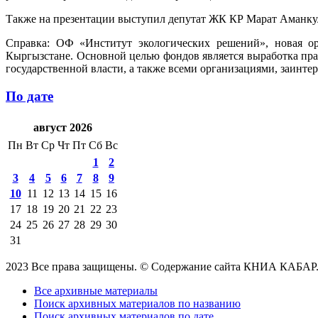
Также на презентации выступил депутат ЖК КР Марат Аманкул
Справка: ОФ «Институт экологических решений», новая о
Кыргызстане. Основной целью фондов является выработка пра
государственной власти, а также всеми организациями, заинт
По дате
август 2026
Пн
Вт
Ср
Чт
Пт
Сб
Вс
1
2
3
4
5
6
7
8
9
10
11
12
13
14
15
16
17
18
19
20
21
22
23
24
25
26
27
28
29
30
31
2023 Все права защищены. © Содержание сайта КНИА КАБАР
Все архивные материалы
Поиск архивных материалов по названию
Поиск архивных материалов по дате