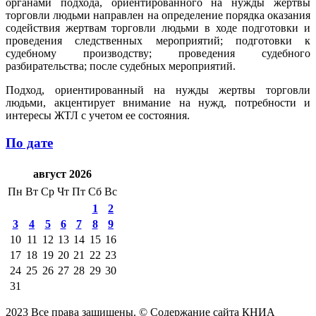
органами подхода, ориентированного на нужды жертвы
торговли людьми направлен на определение порядка оказания
содействия жертвам торговли людьми в ходе подготовки и
проведения следственных мероприятий; подготовки к
судебному производству; проведения судебного
разбирательства; после судебных мероприятий.
Подход, ориентированный на нужды жертвы торговли
людьми, акцентирует внимание на нужд, потребности и
интересы ЖТЛ с учетом ее состояния.
По дате
август 2026
Пн
Вт
Ср
Чт
Пт
Сб
Вс
1
2
3
4
5
6
7
8
9
10
11
12
13
14
15
16
17
18
19
20
21
22
23
24
25
26
27
28
29
30
31
2023 Все права защищены. © Содержание сайта КНИА