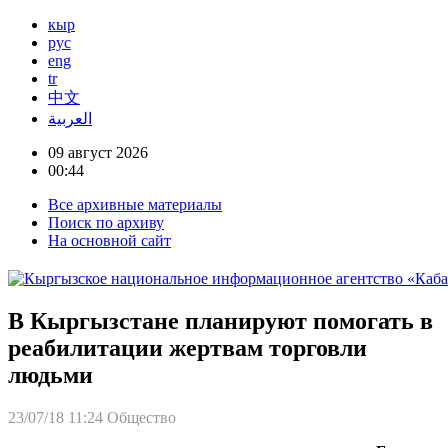
кыр
рус
eng
tr
中文
العربية
09 август 2026
00:44
Все архивные материалы
Поиск по архиву
На основной сайт
В Кыргызстане планируют помогать в
реабилитации жертвам торговли
людьми
23/07/18 11:24
Общество