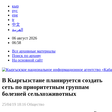
кыр
рус
eng
tr
中文
العربية
06 август 2026
06:58
Все архивные материалы
Поиск по архиву
На основной сайт
В Кыргызстане планируется создать
сеть по приоритетным группам
болезней сельхозживотных
25/04/19 18:16
Общество