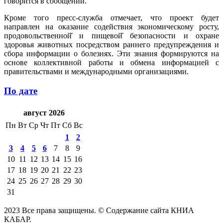
говорится в сообщении.
Кроме того пресс-служба отмечает, что проект будет
направлен на оказание содействия экономическому росту,
продовольственной̆ и пищевой̆ безопасности и охране
здоровья животных посредством раннего предупреждения и
сбора информации о болезнях. Эти знания формируются на
основе коллективной работы и обмена информацией с
правительствами и международными организациями.
По дате
август 2026
Пн
Вт
Ср
Чт
Пт
Сб
Вс
1
2
3
4
5
6
7
8
9
10
11
12
13
14
15
16
17
18
19
20
21
22
23
24
25
26
27
28
29
30
31
2023 Все права защищены. © Содержание сайта КНИА
КАБАР.