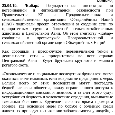
Бишкек,
25.04.19. /Кабар/.
Государственная инспекция по
ветеринарной и фитосанитарной безопасности при
Правительстве КР и Продовольственная и
сельскохозяйственная организация Объединённых Наций
(ФАО) подписали проект, отвечающий за создание сети по
приоритетным группам болезней сельскохозяйственных
животных в Центральной Азии. Об этом агентству «Кабар»
сообщили в пресс-службе Продовольственной и
сельскохозяйственной организации Объединённых Наций.
Как сообщили в пресс-службе, первоначальной темой в
деятельности сети - приоритетной во всех странах
Центральной Азии - будет бруцеллез крупного и мелкого
рогатого скота.
«Экономические и социальные последствия бруцеллеза могут
оказаться значительными, если вовремя не предпринять меры.
Больше всего от этих последствий могут пострадать
беднейшие слои общества, ввиду ограниченного доступа к
информационным каналам и знаниям, а за счет этого будут
усугубляться бедность и человеческие страдания, вызываемые
тяжелыми болезнями. Бруцеллез является ярким примером
зооноза, где основные меры по борьбе с болезнью среди
животных приводят к снижению заболеваемости у людей», -