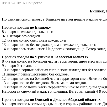
08/01/24 18:16
Общество
Бишкек, 0
По данным синоптиков, в Бишкеке на этой неделе максимум дне
Прогноз погоды
по Бишкеку
8 января возможен дождь, снег.
9-11 января без осадков.
12 января ночью снег, днем дождь, снег.
13 января ночью без осадков, днем возможен дождь, снег.
14 января временами снег. На дорогах гололедица. Ветер западн
Прогноз погоды
по Чуйской и Таласской областях
8 января ночью на большей части территории, днем местами до
9 января без осадков.
10 января в горных районах снег, в зоне земледелия без осадков
11 января преимущественно без осадков.
12 января ночью на большей части территории снег. Днем на бо
13 января ночью без осадков. Днем местами осадки.
14 января на большей части территории ночью снег, днем дождь
На дорогах снежный накат, гололедица. Ветер западный 4-9 м/с,
Прогноз погоды
по Ошской и Джалал-Абадской областях
8 января ночью местами дождь, снег, в горных районах снег. Д