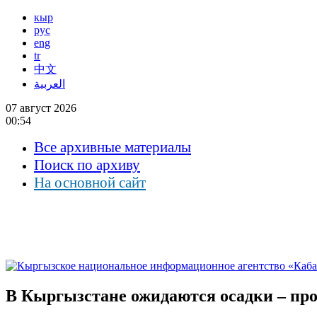
кыр
рус
eng
tr
中文
العربية
07 август 2026
00:54
Все архивные материалы
Поиск по архиву
На основной сайт
В Кыргызстане ожидаются осадки – про