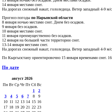
13 января ночью без осадков. Днем местами осадки.
14 января местами снег.
На дорогах снежный накат, гололедица. Ветер западный 4-9 м/с,
Прогноз погоды
по Нарынской области
8 января ночью местами снег. Днем без осадков.
9 января без осадков.
10 января местами снег.
11 января преимущественно без осадков.
12 января на большей части территории снег.
13-14 января местами снег.
На дорогах снежный накат, гололедица. Ветер западный 4-9 м/с,
По Кыргызстану ориентировочно 15 января временами снег. 16
По дате
август 2026
Пн
Вт
Ср
Чт
Пт
Сб
Вс
1
2
3
4
5
6
7
8
9
10
11
12
13
14
15
16
17
18
19
20
21
22
23