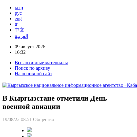
кыр
рус
eng
tr
中文
العربية
09 август 2026
16:32
Все архивные материалы
Поиск по архиву
На основной сайт
В Кыргызстане отметили День
военной авиации
19/08/22 08:51
Общество