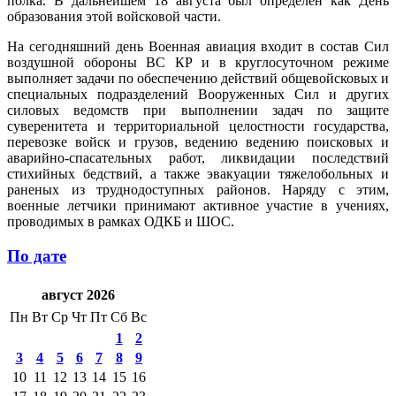
полка. В дальнейшем 18 августа был определен как День
образования этой войсковой части.
На сегодняшний день Военная авиация входит в состав Сил
воздушной обороны ВС КР и в круглосуточном режиме
выполняет задачи по обеспечению действий общевойсковых и
специальных подразделений Вооруженных Сил и других
силовых ведомств при выполнении задач по защите
суверенитета и территориальной целостности государства,
перевозке войск и грузов, ведению ведению поисковых и
аварийно-спасательных работ, ликвидации последствий
стихийных бедствий, а также эвакуации тяжелобольных и
раненых из труднодоступных районов. Наряду с этим,
военные летчики принимают активное участие в учениях,
проводимых в рамках ОДКБ и ШОС.
По дате
август 2026
Пн
Вт
Ср
Чт
Пт
Сб
Вс
1
2
3
4
5
6
7
8
9
10
11
12
13
14
15
16