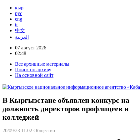
кыр
рус
eng
tr
中文
العربية
07 август 2026
02:48
Все архивные материалы
Поиск по архиву
На основной сайт
В Кыргызстане объявлен конкурс на
должность директоров профлицеев и
колледжей
20/09/23 11:02
Общество