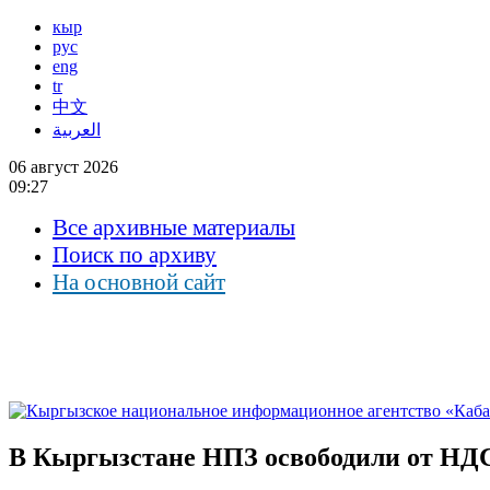
кыр
рус
eng
tr
中文
العربية
06 август 2026
09:27
Все архивные материалы
Поиск по архиву
На основной сайт
В Кыргызстане НПЗ освободили от НДС