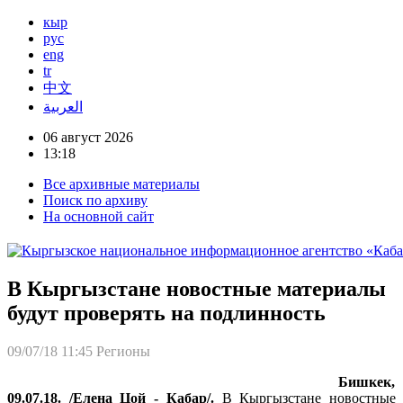
кыр
рус
eng
tr
中文
العربية
06 август 2026
13:18
Все архивные материалы
Поиск по архиву
На основной сайт
В Кыргызстане новостные материалы
будут проверять на подлинность
09/07/18 11:45
Регионы
Бишкек,
09.07.18. /Елена Цой - Кабар/.
В Кыргызстане новостные