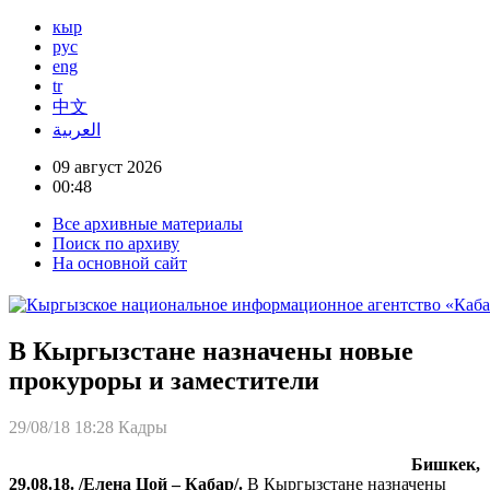
кыр
рус
eng
tr
中文
العربية
09 август 2026
00:48
Все архивные материалы
Поиск по архиву
На основной сайт
В Кыргызстане назначены новые
прокуроры и заместители
29/08/18 18:28
Кадры
Бишкек,
29.08.18. /Елена Цой – Кабар/.
В Кыргызстане назначены