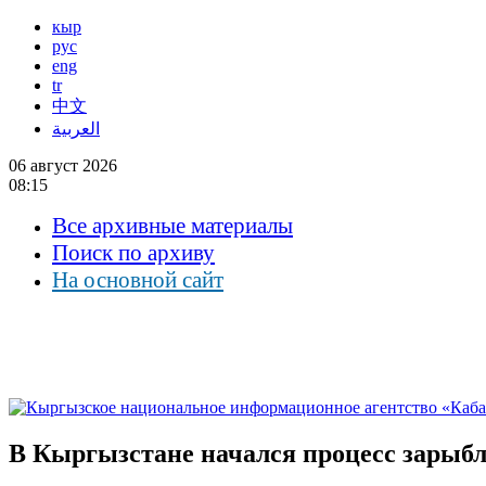
кыр
рус
eng
tr
中文
العربية
06 август 2026
08:15
Все архивные материалы
Поиск по архиву
На основной сайт
В Кыргызстане начался процесс зарыбл