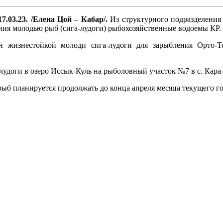
7.03.23. /Елена Цой – Кабар/.
Из структурного подразделения 
ния молодью рыб (сига-лудоги) рыбохозяйственные водоемы КР. 
н жизнестойкой молоди сига-лудоги для зарыбления Орто-Т
удоги в озеро Иссык-Куль на рыболовный участок №7 в с. Кара-
б планируется продолжать до конца апреля месяца текущего го