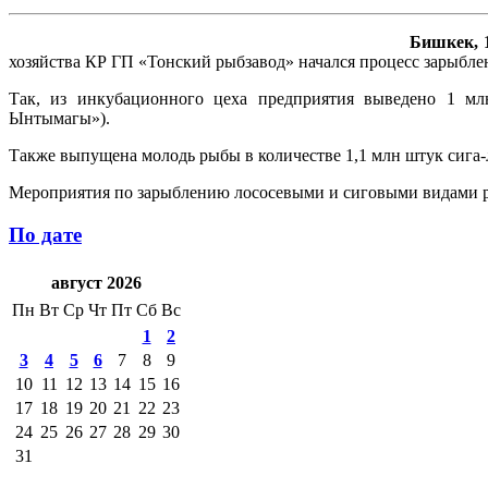
Бишкек, 1
хозяйства КР ГП «Тонский рыбзавод» начался процесс зарыбле
Так, из инкубационного цеха предприятия выведено 1 мл
Ынтымагы»).
Также выпущена молодь рыбы в количестве 1,1 млн штук сига-л
Мероприятия по зарыблению лососевыми и сиговыми видами ры
По дате
август 2026
Пн
Вт
Ср
Чт
Пт
Сб
Вс
1
2
3
4
5
6
7
8
9
10
11
12
13
14
15
16
17
18
19
20
21
22
23
24
25
26
27
28
29
30
31