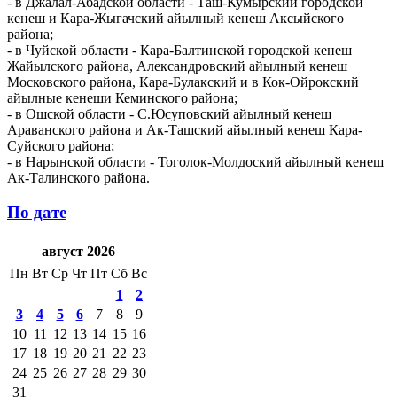
- в Джалал-Абадской области - Таш-Кумырский городской
кенеш и Кара-Жыгачский айылный кенеш Аксыйского
района;
- в Чуйской области - Кара-Балтинской городской кенеш
Жайылского района, Александровский айылный кенеш
Московского района, Кара-Булакский и в Кок-Ойрокский
айылные кенеши Кеминского района;
- в Ошской области - С.Юсуповский айылный кенеш
Араванского района и Ак-Ташский айылный кенеш Кара-
Суйского района;
- в Нарынской области - Тоголок-Молдоский айылный кенеш
Ак-Талинского района.
По дате
август 2026
Пн
Вт
Ср
Чт
Пт
Сб
Вс
1
2
3
4
5
6
7
8
9
10
11
12
13
14
15
16
17
18
19
20
21
22
23
24
25
26
27
28
29
30
31