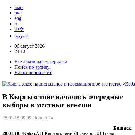
кыр
рус
eng
tr
中文
العربية
06 август 2026
23:13
Все архивные материалы
Поиск по архиву
На основной сайт
В Кыргызстане начались очередные
выборы в местные кенеши
28/01/18 09:09
Политика
Бишкек,
28.01.18. /Кабар/.
В Кыргызстане 28 января 2018 года