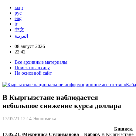
кыр
рус
eng
tr
中文
العربية
08 август 2026
22:42
Все архивные материалы
Поиск по архиву
На основной сайт
В Кыргызстане наблюдается
небольшое снижение курса доллара
17/05/21 12:14
Экономика
Бишкек,
17.05.21. /Мехриниса Сулайманова – Кабар/.
В Кыргызстане