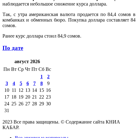
наблюдается небольшое снижение курса доллара.
Так, с утра американская валюта продается по 84,4 сомов в
комбанках и обменных бюро. Покупка доллара составляет 84
сомов.
Ранее курс доллара стоил 84,9 сомов.
По дате
август 2026
Пн
Вт
Ср
Чт
Пт
Сб
Вс
1
2
3
4
5
6
7
8
9
10
11
12
13
14
15
16
17
18
19
20
21
22
23
24
25
26
27
28
29
30
31
2023 Все права защищены. © Содержание сайта КНИА
КАБАР.
Все архивные материалы