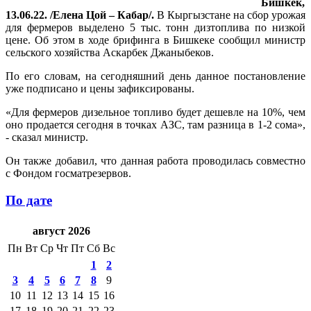
Бишкек,
13.06.22. /Елена Цой – Кабар/.
В Кыргызстане на сбор урожая
для фермеров выделено 5 тыс. тонн дизтоплива по низкой
цене. Об этом в ходе брифинга в Бишкеке сообщил министр
сельского хозяйства Аскарбек Джаныбеков.
По его словам, на сегодняшний день данное постановление
уже подписано и цены зафиксированы.
«Для фермеров дизельное топливо будет дешевле на 10%, чем
оно продается сегодня в точках АЗС, там разница в 1-2 сома»,
- сказал министр.
Он также добавил, что данная работа проводилась совместно
с Фондом госматрезервов.
По дате
август 2026
Пн
Вт
Ср
Чт
Пт
Сб
Вс
1
2
3
4
5
6
7
8
9
10
11
12
13
14
15
16
17
18
19
20
21
22
23