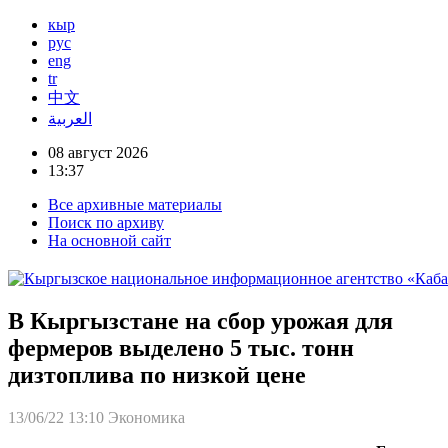
кыр
рус
eng
tr
中文
العربية
08 август 2026
13:37
Все архивные материалы
Поиск по архиву
На основной сайт
В Кыргызстане на сбор урожая для
фермеров выделено 5 тыс. тонн
дизтоплива по низкой цене
13/06/22 13:10
Экономика