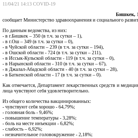
11/04/21 14:13
COVID-19
Бишкек, 1
сообщает Министерство здравоохранения и социального развит
По данным ведомства, из них:
- в г.Бишкек – 350 (в т.ч. за сутки – 1),
- в г.Ош – 349 (в т.ч. за сутки – 0),
- в Чуйской области – 239 (в т.ч. за сутки – 194),
- в Ошской области - 724 (в т.ч. за сутки – 211),
- в Иссык-Кульской области - 119 (в т.ч. за сутки – 0),
- в Нарынской области - 310 (в т.ч. за сутки – 67),
- в Джалал-Абадской области - 40 (в т.ч. за сутки – 28),
- в Баткенской области - 17 (в т.ч. за сутки – 0).
Как отмечается, Департамент лекарственных средств и меди
лица чувствуют себя удовлетворительно.
Из общего количества вакцинированных:
- чувствуют себя хорошо - 64,79%;
- головная боль - 9,46%;
- повышение температуры - 3,28%;
- боль на месте инъекции - 6,82%;
- слабость – 6,92%;
- незначительное головокружение - 2,18%;