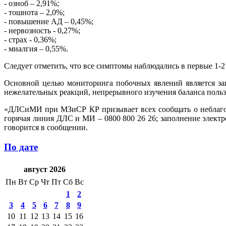
- озноб – 2,91%;
- тошнота – 2,0%;
- повышение АД – 0,45%;
- нервозность - 0,27%;
- страх - 0,36%;
- миалгия – 0,55%.
Следует отметить, что все симптомы наблюдались в первые 1-2
Основной целью мониторинга побочных явлений является за
нежелательных реакций, непрерывного изучения баланса польз
«ДЛСиМИ при МЗиСР КР призывает всех сообщать о неблагоп
горячая линия ДЛС и МИ – 0800 800 26 26; заполнение электр
говорится в сообщении.
По дате
август 2026
Пн
Вт
Ср
Чт
Пт
Сб
Вс
1
2
3
4
5
6
7
8
9
10
11
12
13
14
15
16