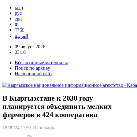
кыр
рус
eng
tr
中文
العربية
09 август 2026
03:16
Все архивные материалы
Поиск по архиву
На основной сайт
В Кыргызстане к 2030 году
планируется объединить мелких
фермеров в 424 кооператива
18/09/24 13:51
Экономика