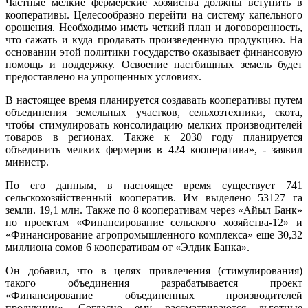
Частные мелкие фермерские хозяйства должны вступить в
кооперативы. Целесообразно перейти на систему капельного
орошения. Необходимо иметь четкий план и договоренность,
что сажать и куда продавать произведенную продукцию. На
основании этой политики государство оказывает финансовую
помощь и поддержку. Освоение пастбищных земель будет
предоставлено на упрощенных условиях.
В настоящее время планируется создавать кооперативы путем
объединения земельных участков, сельхозтехники, скота,
чтобы стимулировать консолидацию мелких производителей
товаров в регионах. Также к 2030 году планируется
объединить мелких фермеров в 424 кооператива», - заявил
министр.
По его данным, в настоящее время существует 741
сельскохозяйственный кооператив. Им выделено 53127 га
земли. 19,1 млн. Также по 8 кооперативам через «Айыл Банк»
по проектам «Финансирование сельского хозяйства-12» и
«Финансирование агропромышленного комплекса» еще 30,32
миллиона сомов 6 кооперативам от «Элдик Банка».
Он добавил, что в целях привлечения (стимулирования)
такого объединения разрабатывается проект
«Финансирование объединенных производителей
продукции». Согласно ему, рассматриваются льготные