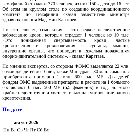
гемофилией страдают 370 человек, из них 150 - дети до 16 лет.
Об этом на круглом столе по созданию координационного
комитета по гемофилии сказал заместитель министра
здравоохранения Мадамин Каратаев.
По его словам, гемофилия – это редкое наследственное
заболевание крови, которым страдает 1 человек из 10 тыс.
«Это пониженная свертываемость крови, частые
кровотечения и кровоизлияния в суставы, мышцы,
внутренние органы, что приводит к тяжелым поражениям
опорно-двигательной системы», - сказал Каратаев.
По мнению экспертов, со стороны ФОМС выделяется 22 млн.
сомов для детей до 16 лет, также Минздрав - 30 млн. сомов для
приобретения примерно 1 млн. 800 тыс. МЕ. Для детей
фондом ОМС выделенные препараты в расчете на 1 больного
составляют 6 тыс. 500 МЕ (6,5 флаконов) в год, но этого
крайне недостаточно и хватает только на купирование одного
кровотечения.
По дате
август 2026
Пн
Вт
Ср
Чт
Пт
Сб
Вс