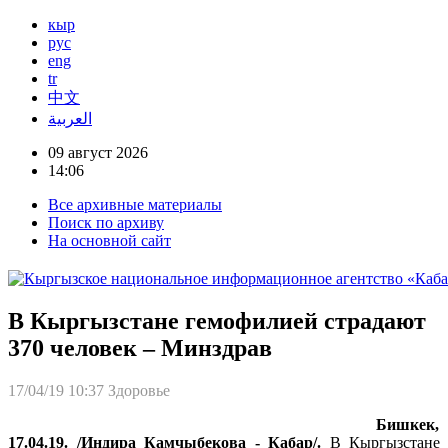
кыр
рус
eng
tr
中文
العربية
09 август 2026
14:06
Все архивные материалы
Поиск по архиву
На основной сайт
В Кыргызстане гемофилией страдают
370 человек – Минздрав
17/04/19 10:37
Здоровье
Бишкек,
17.04.19. /Индира Камчыбекова - Кабар/.
В Кыргызстане