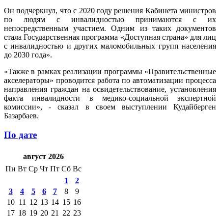
Он подчеркнул, что с 2020 году решения Кабинета министров
по людям с инвалидностью принимаются с их
непосредственным участием. Одним из таких документов
стала Государственная программа «Доступная страна» для лиц
с инвалидностью и других маломобильных групп населения
до 2030 года».
«Также в рамках реализации программы «Правительственные
акселераторы» проводится работа по автоматизации процесса
направления граждан на освидетельствование, установления
факта инвалидности в медико-социальной экспертной
комиссии», - сказал в своем выступлении Кудайберген
Базарбаев.
По дате
август 2026
Пн
Вт
Ср
Чт
Пт
Сб
Вс
1
2
3
4
5
6
7
8
9
10
11
12
13
14
15
16
17
18
19
20
21
22
23