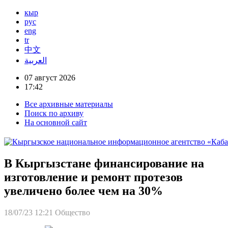
кыр
рус
eng
tr
中文
العربية
07 август 2026
17:42
Все архивные материалы
Поиск по архиву
На основной сайт
В Кыргызстане финансирование на
изготовление и ремонт протезов
увеличено более чем на 30%
18/07/23 12:21
Общество