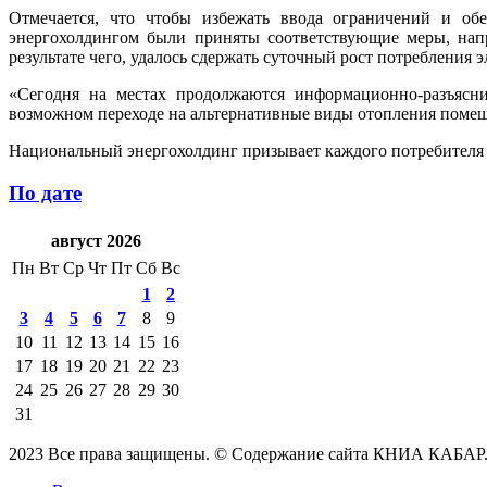
Отмечается, что чтобы избежать ввода ограничений и об
энергохолдингом были приняты соответствующие меры, нап
результате чего, удалось сдержать суточный рост потребления 
«Сегодня на местах продолжаются информационно-разъясни
возможном переходе на альтернативные виды отопления помещ
Национальный энергохолдинг призывает каждого потребителя в
По дате
август 2026
Пн
Вт
Ср
Чт
Пт
Сб
Вс
1
2
3
4
5
6
7
8
9
10
11
12
13
14
15
16
17
18
19
20
21
22
23
24
25
26
27
28
29
30
31
2023 Все права защищены. © Содержание сайта КНИА КАБАР