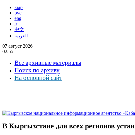
кыр
рус
eng
tr
中文
العربية
07 август 2026
02:55
Все архивные материалы
Поиск по архиву
На основной сайт
В Кыргызстане для всех регионов уста