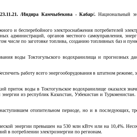
23.11.21. /Индира Камчыбекова - Кабар/.
Национальный эне
дежного и бесперебойного электроснабжения потребителей элек
нных администраций, органов местного самоуправления, энер
том числе по заготовке топлива, созданию топливных баз и пунк
ования воды Токтогульского водохранилища и прогнозных да
еспечить работу всего энергооборудования в штатном режиме, 
ский приток воды в Токтогульское водохранилище оказался знач
энергии из республик Казахстан, Узбекистан и Туркменистан.
в наступившем отопительном периоде, но и в последующих, тр
ической энергии превышен на 530 млн кВтч или на 10,4%. Нес
ний в потреблении электроэнергии по регионам.