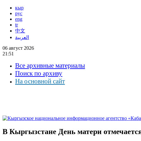
кыр
рус
eng
tr
中文
العربية
06 август 2026
21:51
Все архивные материалы
Поиск по архиву
На основной сайт
В Кыргызстане День матери отмечается