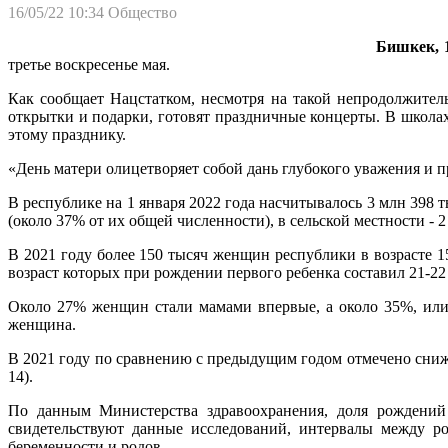
16/05/22 10:34
Общество
Бишкек, 1
третье воскресенье мая.
Как сообщает Нацстатком, несмотря на такой непродолжитель
открытки и подарки, готовят праздничные концерты. В школа
этому празднику.
«День матери олицетворяет собой дань глубокого уважения и п
В республике на 1 января 2022 года насчитывалось 3 млн 398
(около 37% от их общей численности), в сельской местности - 2
В 2021 году более 150 тысяч женщин республики в возрасте 1
возраст которых при рождении первого ребенка составил 21-22
Около 27% женщин стали мамами впервые, а около 35%, или 
женщина.
В 2021 году по сравнению с предыдущим годом отмечено снижени
14).
По данным Министерства здравоохранения, доля рождений 
свидетельствуют данные исследований, интервалы между р
беременности и родов.