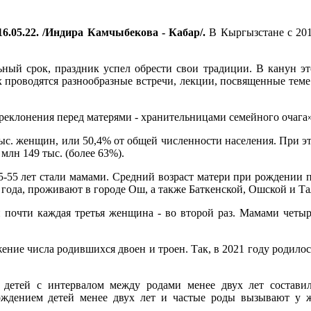
6.05.22. /Индира Камчыбекова - Кабар/.
В Кыргызстане с 201
ный срок, праздник успел обрести свои традиции. В канун эт
х проводятся разнообразные встречи, лекции, посвященные теме
реклонения перед матерями - хранительницами семейного очага»
 тыс. женщин, или 50,4% от общей численности населения. При э
 млн 149 тыс. (более 63%).
5-55 лет стали мамами. Средний возраст матери при рождении п
 года, проживают в городе Ош, а также Баткенской, Ошской и Та
почти каждая третья женщина - во второй раз. Мамами четыре
е числа родившихся двоен и троен. Так, в 2021 году родилось 1 
детей с интервалом между родами менее двух лет состави
ождением детей менее двух лет и частые роды вызывают у 