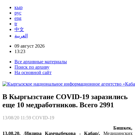
кыр
рус
eng
tr
中文
العربية
09 август 2026
13:23
Все архивные материалы
Поиск по архиву
На основной сайт
В Кыргызстане COVID-19 заразились
еще 10 медработников. Всего 2991
13/08/20 11:59
COVID-19
Бишкек,
13.08.20. /Индира Камчыбекова - Кабар/.
Медицинских