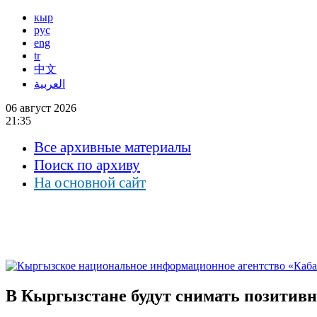
кыр
рус
eng
tr
中文
العربية
06 август 2026
21:35
Все архивные материалы
Поиск по архиву
На основной сайт
В Кыргызстане будут снимать позитивн