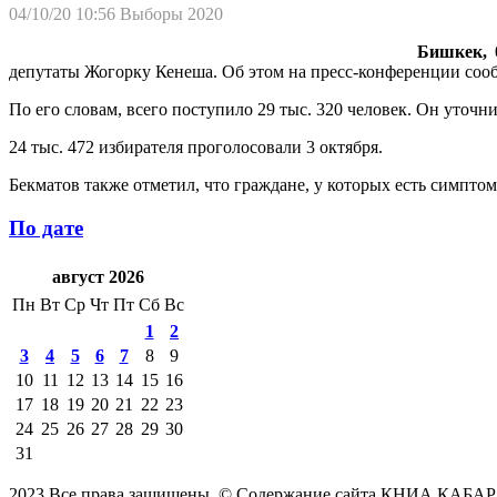
04/10/20 10:56
Выборы 2020
Бишкек, 
депутаты Жогорку Кенеша. Об этом на пресс-конференции соо
По его словам, всего поступило 29 тыс. 320 человек. Он уточн
24 тыс. 472 избирателя проголосовали 3 октября.
Бекматов также отметил, что граждане, у которых есть симптом
По дате
август 2026
Пн
Вт
Ср
Чт
Пт
Сб
Вс
1
2
3
4
5
6
7
8
9
10
11
12
13
14
15
16
17
18
19
20
21
22
23
24
25
26
27
28
29
30
31
2023 Все права защищены. © Содержание сайта КНИА КАБАР