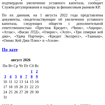
подтвердили увеличение уставного капитала, сообщает
Служба регулирования и надзора за финансовым рынком КР.
По их данным, на 1 августа 2022 года представлены
документы, свидетельствующие об увеличении уставного
капитала, следующих обществ с дополнительной
ответственностью: «Престиж Кредит», «Чинк», «Аврора»,
«Атлас», «Васан ЛТД», «Озирис», «Эсеп», «Три семерки кей
джи», «Удача Партнер», «Кредит Экспресс», «Тааныш»,
«Оникс Кей Джи Плюс» и «Азэля».
По дате
август 2026
Пн
Вт
Ср
Чт
Пт
Сб
Вс
1
2
3
4
5
6
7
8
9
10
11
12
13
14
15
16
17
18
19
20
21
22
23
24
25
26
27
28
29
30
31