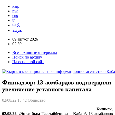
кыр
рус
eng
tr
中文
العربية
09 август 2026
02:30
Все архивные материалы
Поиск по архиву
На основной сайт
Финнадзор: 13 ломбардов подтвердили
увеличение уставного капитала
02/08/22 13:42
Общество
Бишкек,
02.08.22. /Эркеайым Таалайбекова – Кабар/.
13 ломбардов