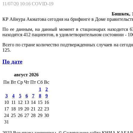
11/07/20 10:16
COVID-19
Бишкек, 1
КР Айнура Акматова сегодня на брифинге в Доме правительств
По ее данным, на данный момент в стационарах находится 63
находятся 412 пациентов, в удовлетворительном состоянии - 10
Всего по стране количество подтвержденных случаев на сегод
125.
По дате
август 2026
Пн
Вт
Ср
Чт
Пт
Сб
Вс
1
2
3
4
5
6
7
8
9
10
11
12
13
14
15
16
17
18
19
20
21
22
23
24
25
26
27
28
29
30
31
2023 Все права защищены. © Содержание сайта КНИА КАБАР