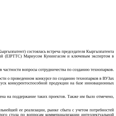
ыргызпатент) состоялась встреча председателя Кыргызпатента
гий (EIPTTC) Мариусом Кунингасом и ключевым экспертом в
в частности вопросы сотрудничества по созданию технопарков.
ости о проведенном конкурсе по созданию технопарков в ВУЗах
ыпуск конкурентоспособной продукции на базе инновационных
ена на поддержание таких проектов. Также им было отмечено,
ьнейшей ее реализации, рынке сбыта с учетом потребностей
глого стола по вопросам коммерциализации интеллектуальной