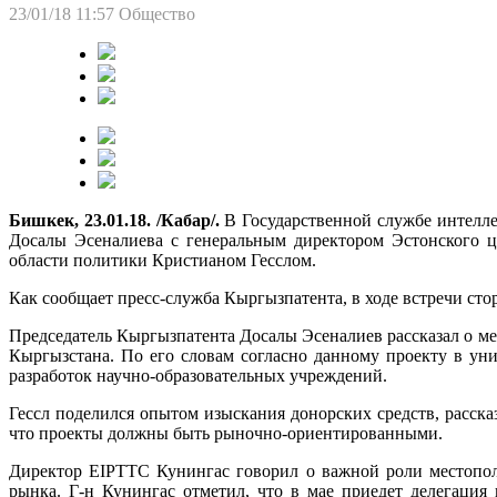
23/01/18 11:57
Общество
Бишкек, 23.01.18. /Кабар/.
В Государственной службе интелле
Досалы Эсеналиева с генеральным директором Эстонского ц
области политики Кристианом Гесслом.
Как сообщает пресс-служба Кыргызпатента, в ходе встречи ст
Председатель Кыргызпатента Досалы Эсеналиев рассказал о ме
Кыргызстана. По его словам согласно данному проекту в ун
разработок научно-образовательных учреждений.
Гессл поделился опытом изыскания донорских средств, расск
что проекты должны быть рыночно-ориентированными.
Директор EIPTTC Кунингас говорил о важной роли местопол
рынка. Г-н Кунингас отметил, что в мае приедет делегация