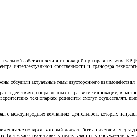
ктуальной собственности и инноваций при правительстве КР (К
ентра интеллектуальной собственности и трансфера техноло
ороны обсудили актуальные темы двустороннего взаимодействия, 
рах и действиях, направленных на развитие инноваций, в частн
иверситетских технопарках резиденты смогут осуществлять в
азал о международных компаниях, деятельность которых направл
ожения технопарка, который должен быть приемлемым для дал
 из Тартуского технопарка в целях участия в обсуждении кру