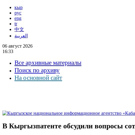
кыр
рус
eng
tr
中文
العربية
06 август 2026
16:33
Все архивные материалы
Поиск по архиву
На основной сайт
В Кыргызпатенте обсудили вопросы сот