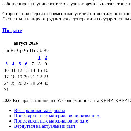
собственности в университетах с учетом деятельности эстонск
Стороны подтвердили совместные усилия по достижению конк
Эксперты планируют ряд встреч с донорами и государственным
По дате
август 2026
Пн
Вт
Ср
Чт
Пт
Сб
Вс
1
2
3
4
5
6
7
8
9
10
11
12
13
14
15
16
17
18
19
20
21
22
23
24
25
26
27
28
29
30
31
2023 Все права защищены. © Содержание сайта КНИА КАБАР
Все архивные материалы
Поиск архивных материалов по названию
Поиск архивных материалов по дате
Вернуться на актуальный сайт