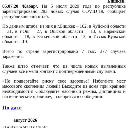
Бишкек,
05.07.20 /Кабар/.
На 5 июля 2020 года по республике
зарегистрировано 283 новых случая СOVID-19, сообщает
республиканский штаб.
По данным штаба, из них в г.Бишкек – 162, в Чуйской области
– 31, в г.Ош – 27, в Ошской области – 13, в Нарынской
области – 18, в Баткенской области- 13, в Иссык-Кульской
области – 19.
Всего по стране зарегистрировано 7 тыс. 377 случаев
заражения.
Также штаб отмечает, что из числа новых выявленных
случаев все имели контакт с подтвержденными случаями.
«Не подвергайте риску свое здоровье! Избегайте мест
массового скопления людей! Выходите из дома при крайней
необходимости! Соблюдайте масочный режим, дистанцию и
гигиенические правила», - говорится в сообщении.
По дате
август 2026
Пн
Вт
Ср
Чт
Пт
Сб
Вс