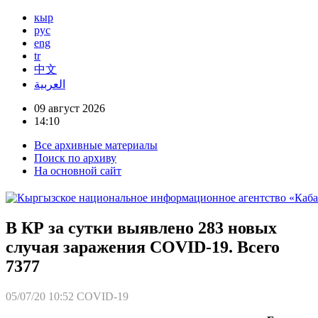
кыр
рус
eng
tr
中文
العربية
09 август 2026
14:10
Все архивные материалы
Поиск по архиву
На основной сайт
В КР за сутки выявлено 283 новых
случая заражения СOVID-19. Всего
7377
05/07/20 10:52
COVID-19