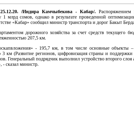
25.12.20. /Индира Камчыбекова - Кабар/.
Распоряжением п
 1 млрд сомов, однако в результате проведенной оптимизации
нтстве «Кабар» сообщил министр транспорта и дорог Бакыт Берд
артаментом дорожного хозяйства за счет средств текущего б
яженностью 207,5 км.
Госкапвложения» - 195,7 км, в том числе основные объекты 
по 3 км (Развитие регионов, цифровизация страны и поддержки 
омов. Генеральный подрядчик выполнил устройство второго слоя а
 - сказал министр.