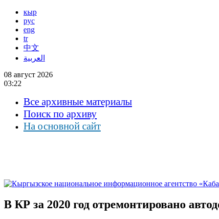
кыр
рус
eng
tr
中文
العربية
08 август 2026
03:22
Все архивные материалы
Поиск по архиву
На основной сайт
В КР за 2020 год отремонтировано авто