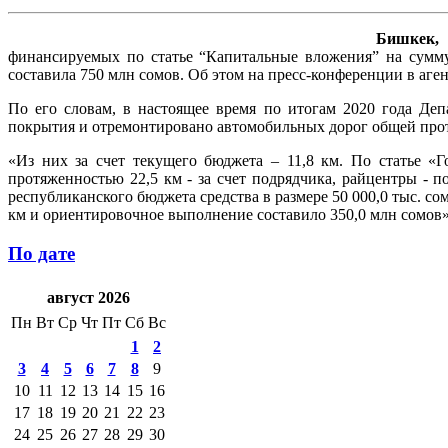
Бишкек, 
финансируемых по статье “Капитальные вложения” на сумму
составила 750 млн сомов. Об этом на пресс-конференции в аге
По его словам, в настоящее время по итогам 2020 года Деп
покрытия и отремонтировано автомобильных дорог общей прот
«Из них за счет текущего бюджета – 11,8 км. По статье «
протяженностью 22,5 км - за счет подрядчика, райцентры - 
республиканского бюджета средства в размере 50 000,0 тыс. с
км и ориентировочное выполнение составило 350,0 млн сомов»,
По дате
август 2026
Пн
Вт
Ср
Чт
Пт
Сб
Вс
1
2
3
4
5
6
7
8
9
10
11
12
13
14
15
16
17
18
19
20
21
22
23
24
25
26
27
28
29
30