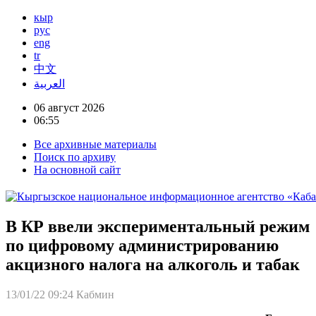
кыр
рус
eng
tr
中文
العربية
06 август 2026
06:55
Все архивные материалы
Поиск по архиву
На основной сайт
В КР ввели экспериментальный режим
по цифровому администрированию
акцизного налога на алкоголь и табак
13/01/22 09:24
Кабмин