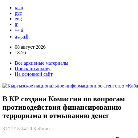
кыр
рус
eng
tr
中文
العربية
08 август 2026
18:56
Все архивные материалы
Поиск по архиву
На основной сайт
В КР создана Комиссия по вопросам
противодействия финансированию
терроризма и отмыванию денег
31/12/18 14:20
Кабмин