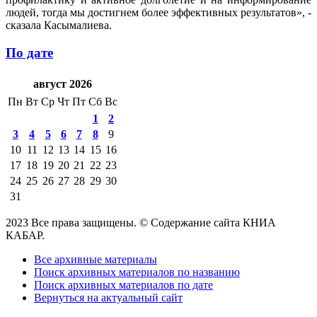
людей, тогда мы достигнем более эффективных результатов», -
сказала Касымалиева.
По дате
август 2026
Пн
Вт
Ср
Чт
Пт
Сб
Вс
1
2
3
4
5
6
7
8
9
10
11
12
13
14
15
16
17
18
19
20
21
22
23
24
25
26
27
28
29
30
31
2023 Все права защищены. © Содержание сайта КНИА
КАБАР.
Все архивные материалы
Поиск архивных материалов по названию
Поиск архивных материалов по дате
Вернуться на актуальный сайт