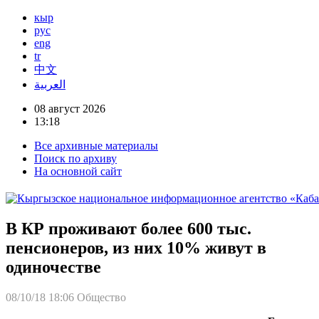
кыр
рус
eng
tr
中文
العربية
08 август 2026
13:18
Все архивные материалы
Поиск по архиву
На основной сайт
В КР проживают более 600 тыс.
пенсионеров, из них 10% живут в
одиночестве
08/10/18 18:06
Общество