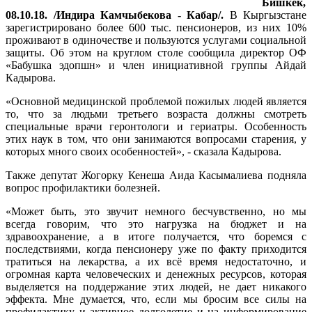
Бишкек,
08.10.18. /Индира Камчыбекова - Кабар/.
В Кыргызстане
зарегистрировано более 600 тыс. пенсионеров, из них 10%
проживают в одиночестве и пользуются услугами социальной
защиты. Об этом на круглом столе сообщила директор ОФ
«Бабушка эдопшн» и член инициативной группы Айдай
Кадырова.
«Основной медицинской проблемой пожилых людей является
то, что за людьми третьего возраста должны смотреть
специальные врачи геронтологи и гериатры. Особенность
этих наук в том, что они занимаются вопросами старения, у
которых много своих особенностей», - сказала Кадырова.
Также депутат Жогорку Кенеша Аида Касымалиева подняла
вопрос профилактики болезней.
«Может быть, это звучит немного бесчувственно, но мы
всегда говорим, что это нагрузка на бюджет и на
здравоохранение, а в итоге получается, что боремся с
последствиями, когда пенсионеру уже по факту приходится
тратиться на лекарства, а их всё время недостаточно, и
огромная карта человеческих и денежных ресурсов, которая
выделяется на поддержание этих людей, не дает никакого
эффекта. Мне думается, что, если мы бросим все силы на
профилактику и активное долголетие и на информирование