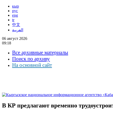
кыр
рус
eng
tr
中文
العربية
06 август 2026
09:18
Все архивные материалы
Поиск по архиву
На основной сайт
В КР предлагают временно трудоустроит