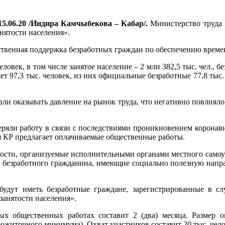
5.06.20 /Индира Камчыбекова – Кабар/.
Министерство труда 
нятости населения».
арственная поддержка безработных граждан по обеспечению врем
еловек, в том числе занятое население – 2 млн 382,5 тыс. чел., 
ет 97,3 тыс. человек, из них официальные безработные 77,8 тыс.
ли оказывать давление на рынок труда, что негативно повлияло
теряли работу в связи с последствиями проникновением корон
я КР предлагает оплачиваемые общественные работы.
ости, организуемые исполнительными органами местного самоуп
и безработного гражданина, имеющие социально полезную напр
удут иметь безработные граждане, зарегистрированные в сл
занятости населения».
х общественных работах составит 2 (два) месяца. Размер о
рожиточного минимума). Охват участников составит 20 тыс. чело