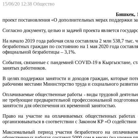
15/06/20 12:38
Общество
Бишкек, 1
проект постановления «О дополнительных мерах поддержки за
Согласно документу, целью и задачей проекта является госуд
На начало 2019 года рабочая сила составляла 2 млн 538,7 тыс. ч
безработных граждан по состоянию на 1 мая 2020 года составля
официальной безработицы – 3,1%.
События, связанные с пандемией COVID-19 в Кыргызстане, ста
занятых работников.
В целях поддержки занятости и доходов граждан, которые по
рабочими местами Министерство труда и социального развити
Оплачиваемые общественные работы - виды трудовой деятельн
не требующие предварительной профессиональной подготовк
занятости для обеспечения их временной занятостью.
Право на участие на оплачиваемых общественных работах б
организовываться в соответствии с Законом КР «О содействии 
Максимальный период участия безработного на оплачиваемы
общественных работах составит 5000 сом в месяц (на уровне п