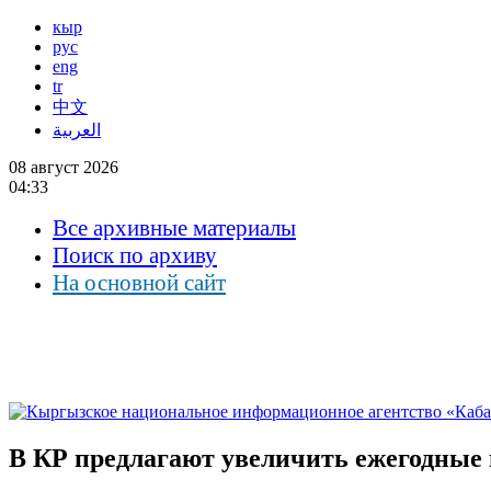
кыр
рус
eng
tr
中文
العربية
08 август 2026
04:33
Все архивные материалы
Поиск по архиву
На основной сайт
В КР предлагают увеличить ежегодные 