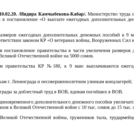
0.02.20. /Индира Камчыбекова-Кабар/.
Министерство труда и
й в постановление «О выплате ежегодных дополнительных де
 размеров ежегодных дополнительных денежных пособий к 9 ма
оответствии законом КР «О ветеранах войны, Вооруженных Сил 
в постановление правительства в части увеличения размеров
Великой Отечественной войне на 5000 сомов.
ем правительства КР №180, к 9 маю выплачиваются ежегод
икам г. Ленинграда и несовершеннолетним узникам концлагерей;
аграды за доблестный труд в ВОВ, вдовам погибших в ВОВ.
единовременного дополнительного денежного пособия увеличатся
ов в Великой Отечественной войне с 10 тыс. сомов до 15 тыс. 
в Великой Отечественной войны, тружеников тыла, трудармей