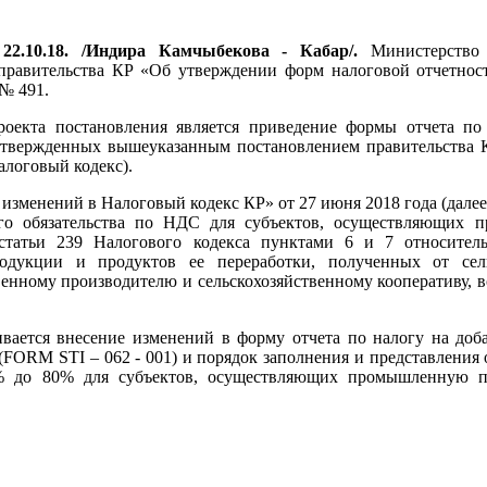
22.10.18. /Индира Камчыбекова - Кабар/.
Министерство 
правительства КР «Об утверждении форм налоговой отчетност
 № 491.
роекта постановления является приведение формы отчета по
 утвержденных вышеуказанным постановлением правительства 
алоговый кодекс).
зменений в Налоговый кодекс КР» от 27 июня 2018 года (далее 
го обязательства по НДС для субъектов, осуществляющих п
статьи 239 Налогового кодекса пунктами 6 и 7 относитель
продукции и продуктов ее переработки, полученных от сел
венному производителю и сельскохозяйственному кооперативу, в
ивается внесение изменений в форму отчета по налогу на доб
(FORM STI – 062 - 001) и порядок заполнения и представления 
% до 80% для субъектов, осуществляющих промышленную пер