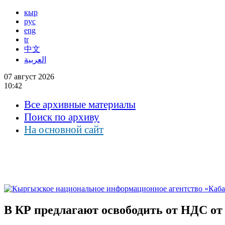
кыр
рус
eng
tr
中文
العربية
07 август 2026
10:42
Все архивные материалы
Поиск по архиву
На основной сайт
В КР предлагают освободить от НДС от