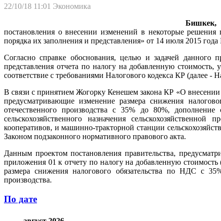
22/10/18 11:01
Экономика
Бишкек, 
постановления о внесении изменений в некоторые решения 
порядка их заполнения и представления» от 14 июля 2015 года
Согласно справке обоснования, целью и задачей данного п
представления отчета по налогу на добавленную стоимость,
соответствие с требованиями Налогового кодекса КР (далее - Н
В связи с принятием Жогорку Кенешем закона КР «О внесении и
предусматривающие изменение размера снижения налогово
отечественного производства с 35% до 80%, дополнение 
сельскохозяйственного назначения сельскохозяйственной 
кооперативов, и машинно-тракторной станции сельскохозяйст
Законом подзаконного нормативного правового акта.
Данным проектом постановления правительства, предусматр
приложения 01 к отчету по налогу на добавленную стоимость 
размера снижения налогового обязательства по НДС с 35
производства.
По дате
август 2026