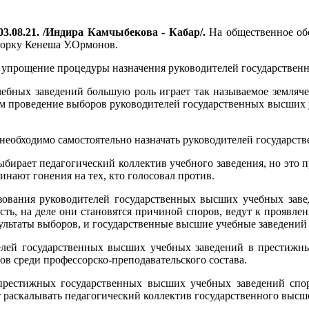
3.08.21. /Индира Камчыбекова - Кабар/.
На общественное обс
горку Кенеша У.Ормонов.
ся упрощение процедуры назначения руководителей государстве
бных заведений большую роль играет так называемое землячес
 этим проведение выборов руководителей государственных высших
 необходимо самостоятельно назначать руководителей государс
ирает педагогический коллектив учебного заведения, но это п
нают гонения на тех, кто голосовал против.
зования руководителей государственных высших учебных завед
ть, на деле они становятся причиной споров, ведут к проявлен
ультаты выборов, и государственные высшие учебные заведений 
елей государственных высших учебных заведений в престижны
ов среди профессорско-преподавательского состава.
рестижных государственных высших учебных заведений спори
 раскалывать педагогический коллектив государственного высше