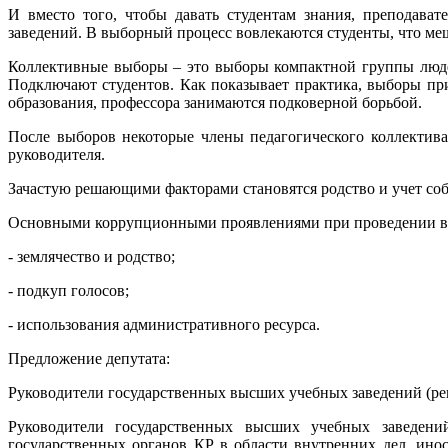
И вместо того, чтобы давать студентам знания, преподава
заведений. В выборный процесс вовлекаются студенты, что ме
Коллективные выборы – это выборы компактной группы людей
Подключают студентов. Как показывает практика, выборы пр
образования, профессора занимаются подковерной борьбой.
После выборов некоторые члены педагогического коллектива
руководителя.
Зачастую решающими факторами становятся родство и учет со
Основными коррупционными проявлениями при проведении вы
- землячество и родство;
- подкуп голосов;
- использования административного ресурса.
Предложение депутата:
Руководители государственных высших учебных заведений (ре
Руководители государственных высших учебных заведени
государственных органов КР в области внутренних дел, ин