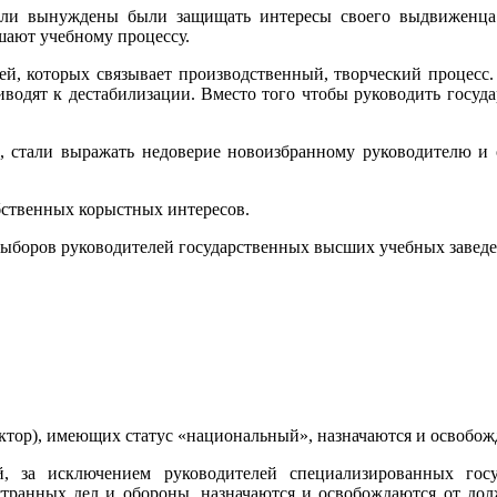
тели вынуждены были защищать интересы своего выдвиженца 
шают учебному процессу.
, которых связывает производственный, творческий процесс.
иводят к дестабилизации. Вместо того чтобы руководить госу
, стали выражать недоверие новоизбранному руководителю и 
бственных корыстных интересов.
боров руководителей государственных высших учебных заведе
ктор), имеющих статус «национальный», назначаются и освобож
й, за исключением руководителей специализированных го
остранных дел и обороны, назначаются и освобождаются от до