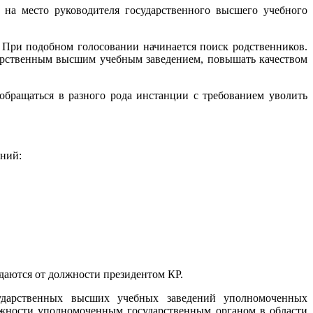
на место руководителя государственного высшего учебного
 При подобном голосовании начинается поиск родственников.
дарственным высшим учебным заведением, повышать качеством
обращаться в разного рода инстанции с требованием уволить
ний:
даются от должности президентом КР.
сударственных высших учебных заведений уполномоченных
лжности уполномоченным государственным органом в области