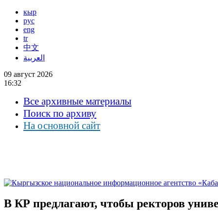
кыр
рус
eng
tr
中文
العربية
09 август 2026
16:32
Все архивные материалы
Поиск по архиву
На основной сайт
В КР предлагают, чтобы ректоров унив