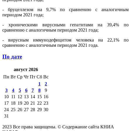
- бруцеллезом на 9,7% по сравнению с аналогичным
периодом 2021 года;
- хроническими вирусными гепатитами на 39,4% по
сравнению с аналогичным периодом 2021 года;
- вирусным иммунодефицитом человека на 22,1% по
сравнению с аналогичным периодом 2021 года.
По дате
август 2026
Пн
Вт
Ср
Чт
Пт
Сб
Вс
1
2
3
4
5
6
7
8
9
10
11
12
13
14
15
16
17
18
19
20
21
22
23
24
25
26
27
28
29
30
31
2023 Все права защищены. © Содержание сайта КНИА