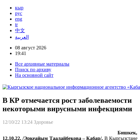
кыр
рус
eng
tr
中文
العربية
08 август 2026
19:41
Все архивные материалы
Поиск по архиву
На основной сайт
В КР отмечается рост заболеваемости
некоторыми вирусными инфекциями
12/10/22 13:24
Здоровье
Бишкек,
12.10.22. /Эркеайым Таалайбекова – Кабар/.
В Кыргызстане