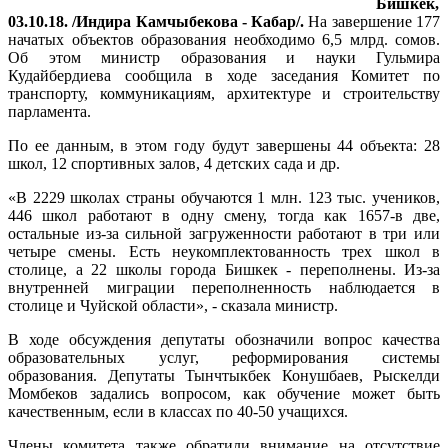
Бишкек,
03.10.18. /Индира Камчыбекова - Кабар/.
На завершение 177
начатых объектов образования необходимо 6,5 млрд. сомов.
Об этом министр образования и науки Гульмира
Кудайбердиева сообщила в ходе заседания Комитет по
транспорту, коммуникациям, архитектуре и строительству
парламента.
По ее данным, в этом году будут завершены 44 объекта: 28
школ, 12 спортивных залов, 4 детских сада и др.
«В 2229 школах страны обучаются 1 млн. 123 тыс. учеников,
446 школ работают в одну смену, тогда как 1657-в две,
остальные из-за сильной загруженности работают в три или
четыре смены. Есть неукомплектованность трех школ в
столице, а 22 школы города Бишкек - переполнены. Из-за
внутренней миграции переполненность наблюдается в
столице и Чуйской области», - сказала министр.
В ходе обсуждения депутаты обозначили вопрос качества
образовательных услуг, реформирования системы
образования. Депутаты Тынчтыкбек Конушбаев, Рыскелди
Момбеков задались вопросом, как обучение может быть
качественным, если в классах по 40-50 учащихся.
Члены комитета также обратили внимание на отсутствие