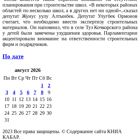
планирования при строительстве школ. «В некоторых районах
областей по несколько школ, а в других нет ни одной»,-сказал
депутат Жунус уулу Алтынбек. Депутат Улугбек Ормонов
считает, что необходимо ввести экспертизу строительных
материалов. Он напомнил, что в селе Туз Кочкорского района
у детей были замечены ухудшения здоровья. Парламентарии
акцентировали внимание на ответственности строительных
фирм и подрядчиков.
По дате
август 2026
Пн
Вт
Ср
Чт
Пт
Сб
Вс
1
2
3
4
5
6
7
8
9
10
11
12
13
14
15
16
17
18
19
20
21
22
23
24
25
26
27
28
29
30
31
2023 Все права защищены. © Содержание сайта КНИА
КАБАР.