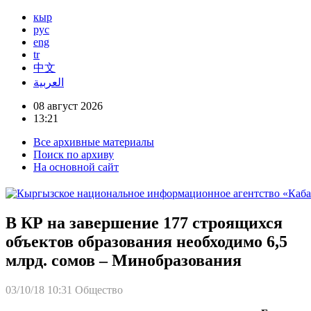
кыр
рус
eng
tr
中文
العربية
08 август 2026
13:21
Все архивные материалы
Поиск по архиву
На основной сайт
В КР на завершение 177 строящихся
объектов образования необходимо 6,5
млрд. сомов – Минобразования
03/10/18 10:31
Общество