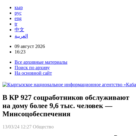
кыр
рус
eng
tr
中文
العربية
09 август 2026
16:23
Все архивные материалы
Поиск по архиву
На основной сайт
В КР 927 соцработников обслуживают
на дому более 9,6 тыс. человек —
Минсоцобеспечения
13/03/24 12:27
Общество