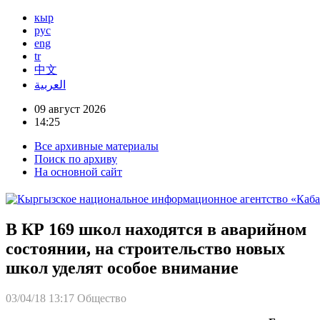
кыр
рус
eng
tr
中文
العربية
09 август 2026
14:25
Все архивные материалы
Поиск по архиву
На основной сайт
В КР 169 школ находятся в аварийном
состоянии, на строительство новых
школ уделят особое внимание
03/04/18 13:17
Общество