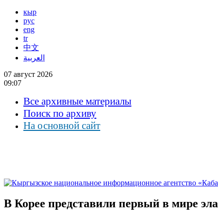
кыр
рус
eng
tr
中文
العربية
07 август 2026
09:07
Все архивные материалы
Поиск по архиву
На основной сайт
В Корее представили первый в мире эл