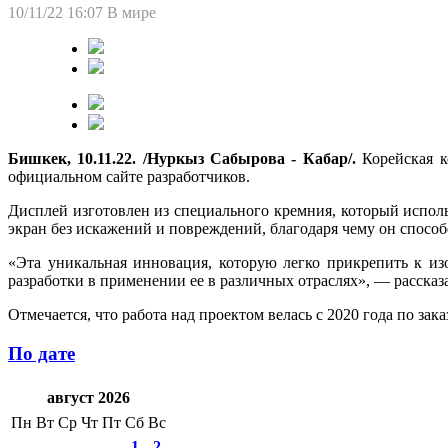
10/11/22 16:07
В мире
Бишкек, 10.11.22. /Нуркыз Сабырова - Кабар/.
Корейская к
официальном сайте разработчиков.
Дисплей изготовлен из специального кремния, который исполь
экран без искажений и повреждений, благодаря чему он способ
«Эта уникальная инновация, которую легко прикрепить к из
разработки в применении ее в различных отраслях», — расска
Отмечается, что работа над проектом велась с 2020 года по 
По дате
август 2026
Пн
Вт
Ср
Чт
Пт
Сб
Вс
1
2