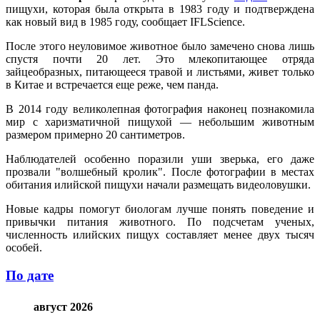
пищухи, которая была открыта в 1983 году и подтверждена
как новый вид в 1985 году, сообщает IFLScience.
После этого неуловимое животное было замечено снова лишь
спустя почти 20 лет. Это млекопитающее отряда
зайцеобразных, питающееся травой и листьями, живет только
в Китае и встречается еще реже, чем панда.
В 2014 году великолепная фотография наконец познакомила
мир с харизматичной пищухой — небольшим животным
размером примерно 20 сантиметров.
Наблюдателей особенно поразили уши зверька, его даже
прозвали "волшебный кролик". После фотографии в местах
обитания илийской пищухи начали размещать видеоловушки.
Новые кадры помогут биологам лучше понять поведение и
привычки питания животного. По подсчетам ученых,
численность илийских пищух составляет менее двух тысяч
особей.
По дате
август 2026