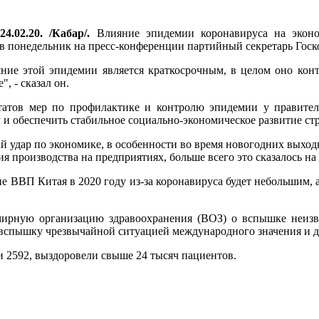
4.02.20. /Кабар/.
Влияние эпидемии коронавируса на эконо
 в понедельник на пресс-конференции партийный секретарь Гос
яние этой эпидемии является краткосрочным, в целом оно кон
, - сказал он.
татов мер по профилактике и контролю эпидемии у правительс
и обеспечить стабильное социально-экономическое развитие ст
й удар по экономике, в особенности во время новогодних выход
ия производства на предприятиях, больше всего это сказалось н
е ВВП Китая в 2020 году из-за коронавируса будет небольшим, 
мирную организацию здравоохранения (ВОЗ) о вспышке неизв
 вспышку чрезвычайной ситуацией международного значения и 
и 2592, выздоровели свыше 24 тысяч пациентов.