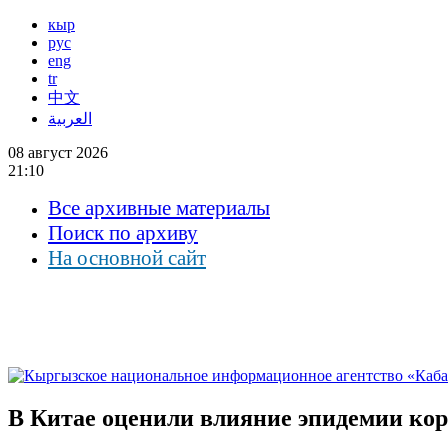
кыр
рус
eng
tr
中文
العربية
08 август 2026
21:10
Все архивные материалы
Поиск по архиву
На основной сайт
В Китае оценили влияние эпидемии кор