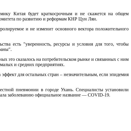
мику Китая будет краткосрочным и не скажется на общем
комитета по развитию и реформам КНР Цун Лян.
тролируемое и не изменит основного вектора положительного
тва есть "уверенность, ресурсы и условия для того, чтобы
раны".
ных это сказалось на потребительском рынке и связанных с ним
а малых и средних предприятиях.
а эффект для остальных стран – незначительным, если эпидемия
естной пневмонии в городе Ухань. Специалисты установили
дала заболеванию официальное название — COVID-19.