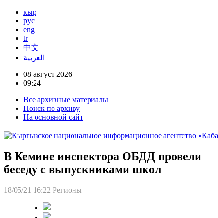
кыр
рус
eng
tr
中文
العربية
08 август 2026
09:24
Все архивные материалы
Поиск по архиву
На основной сайт
В Кемине инспектора ОБДД провели
беседу с выпускниками школ
18/05/21 16:22
Регионы